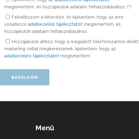
megismertem, és hozzájárulok adataim felhasználásához. (*)
Feliratkozom a hírlevélre, és kijelentem, hogy az erre
vonatkozó
adatkezelési tájékoztatót
megismertem, és
hozzájárulok adataim felhasználásához.
Hozzájárulok ahhoz, hogy a megadott telefonszámon direkt
marketing céllal megkeressenek, kijelentem, hogy az
adatkezelési tájékoztatót
megismertem.
Menü