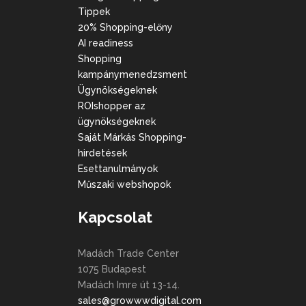
Tippek
20% Shopping-előny
AI readiness
Shopping
kampánymenedzsment
Ügynökségeknek
ROIshopper az
ügynökségeknek
Saját Márkás Shopping-
hirdetések
Esettanulmányok
Műszaki webshopok
Kapcsolat
Madách Trade Center
1075 Budapest
Madách Imre út 13-14.
sales@growwwdigital.com