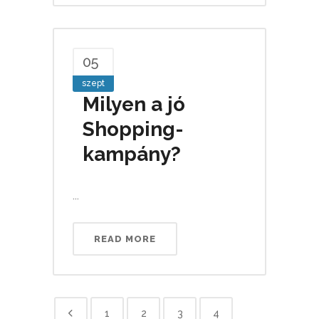
05
szept
Milyen a jó
Shopping-
kampány?
...
READ MORE
1
2
3
4